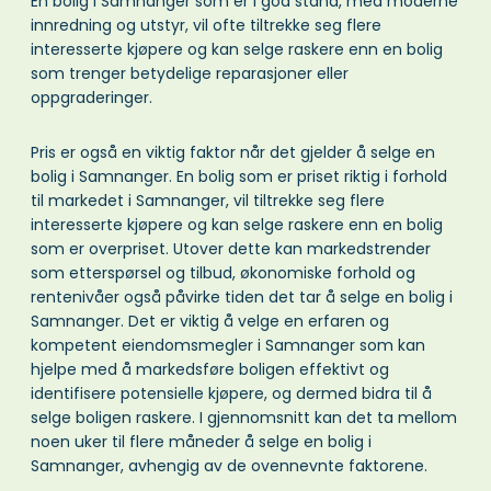
En bolig i Samnanger som er i god stand, med moderne
innredning og utstyr, vil ofte tiltrekke seg flere
interesserte kjøpere og kan selge raskere enn en bolig
som trenger betydelige reparasjoner eller
oppgraderinger.
Pris er også en viktig faktor når det gjelder å selge en
bolig i Samnanger. En bolig som er priset riktig i forhold
til markedet i Samnanger, vil tiltrekke seg flere
interesserte kjøpere og kan selge raskere enn en bolig
som er overpriset. Utover dette kan markedstrender
som etterspørsel og tilbud, økonomiske forhold og
rentenivåer også påvirke tiden det tar å selge en bolig i
Samnanger. Det er viktig å velge en erfaren og
kompetent eiendomsmegler i Samnanger som kan
hjelpe med å markedsføre boligen effektivt og
identifisere potensielle kjøpere, og dermed bidra til å
selge boligen raskere. I gjennomsnitt kan det ta mellom
noen uker til flere måneder å selge en bolig i
Samnanger, avhengig av de ovennevnte faktorene.