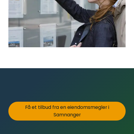
Få et tilbud fra en eiendomsmegler i
Samnanger