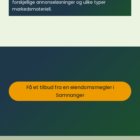
forskjellige annonseløsninger og ulike typer
markedsmateriell.
Få et tilbud fra en eiendomsmegler i
Samnanger