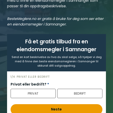
med å finne en eiendomsmegler i Samnanger som
passer til din oppdragsbeskrivelse.
BesteMeglere.no er gratis å bruke for deg som ser etter
en eiendomsmegler i Samnanger.
Få et gratis tilbud fra en
eiendomsmegler i Samnanger
Send en kort beskrivelse av hva du skal selge, så hjelper vi deg
med å finne den beste eiendomsmegleren i Samnanger til
akkurat ditt salgsoppdrag.
h
1/4: PRIVAT ELLER BEDRIFT
e
Privat eller bedrift?
*
r
PRIVAT
BEDRIFT
o
Neste