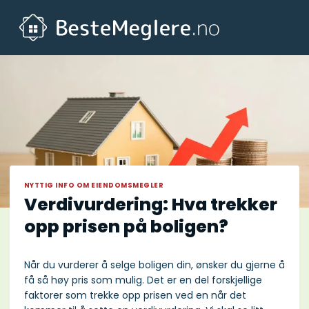
Skip
to
content
NYTTIG INFO OM EIENDOMSMEGLER
Verdivurdering: Hva trekker
opp prisen på boligen?
Når du vurderer å selge boligen din, ønsker du gjerne å
få så høy pris som mulig. Det er en del forskjellige
faktorer som trekke opp prisen ved en når det