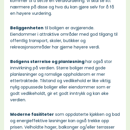
kommer til å sette en verdivurdering. Vi skal se litt
nærmere på disse og hva du kan gjøre selv for å få
en høyere vurdering.
Beliggenheten
til boligen er avgjørende.
Eiendommer i attraktive områder med god tilgang til
offentlig transport, skoler, butikker og
rekreasjonsområder har gjerne høyere verdi.
Boligens størrelse og planløsning
har også stor
innvirkning på verdien. Større boliger med gode
planløsninger og romslige oppholdsrom er mer
ettertraktede. Tilstand og vedlikehold er like viktig;
nylig oppussede boliger eller eiendommer som er
godt vedlikeholdt, gir et godt inntrykk og kan øke
verdien.
Moderne fasiliteter
som oppdaterte kjøkken og bad
og energieffektive løsninger kan også trekke opp
prisen. Velholdte hager, balkonger og/eller terrasser