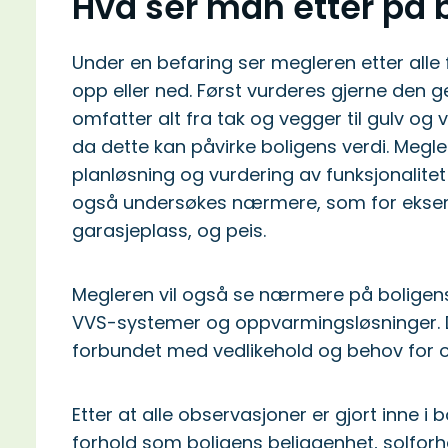
Hva ser man etter på 
Under en befaring ser megleren etter alle
opp eller ned. Først vurderes gjerne den 
omfatter alt fra tak og vegger til gulv og v
da dette kan påvirke boligens verdi. Meg
planløsning og vurdering av funksjonalitet o
også undersøkes nærmere, som for eksemp
garasjeplass, og peis.
Megleren vil også se nærmere på boligens 
VVS-systemer og oppvarmingsløsninger. D
forbundet med vedlikehold og behov for 
Etter at alle observasjoner er gjort inne i
forhold som boligens beliggenhet, solforho