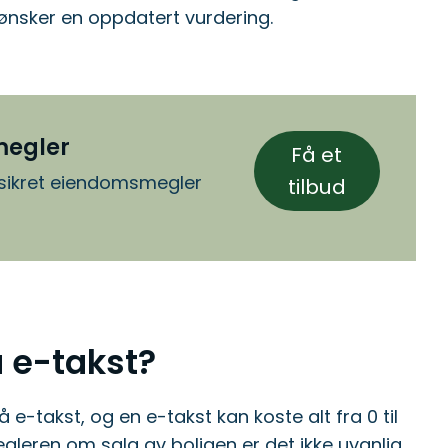
e ønsker en oppdatert vurdering.
megler
Få et
tssikret eiendomsmegler
tilbud
å e-takst?
 e-takst, og en e-takst kan koste alt fra 0 til
leren om salg av boligen er det ikke uvanlig