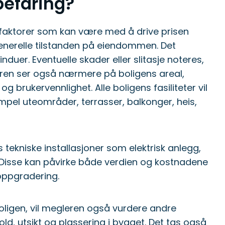
befaring?
 faktorer som kan være med å drive prisen
generelle tilstanden på eiendommen. Det
induer. Eventuelle skader eller slitasje noteres,
leren ser også nærmere på boligens areal,
g brukervennlighet. Alle boligens fasiliteter vil
el uteområder, terrasser, balkonger, heis,
tekniske installasjoner som elektrisk anlegg,
isse kan påvirke både verdien og kostnadene
oppgradering.
 boligen, vil megleren også vurdere andre
ld, utsikt og plassering i bygget. Det tas også