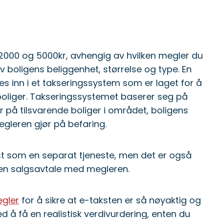
 2000 og 5000kr, avhengig av hvilken megler du
v boligens beliggenhet, størrelse og type. En
s inn i et takseringssystem som er laget for å
 boliger. Takseringssystemet baserer seg på
er på tilsvarende boliger i området, boligens
gleren gjør på befaring.
st som en separat tjeneste, men det er også
 en salgsavtale med megleren.
egler
for å sikre at e-taksten er så nøyaktig og
ed å få en realistisk verdivurdering, enten du