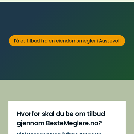
Få et tilbud fra en eiendomsmegler i Austevoll
Hvorfor skal du be om tilbud
gjennom BesteMeglere.no?