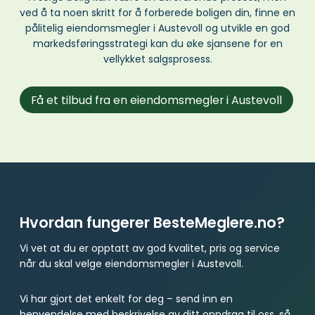
ved å ta noen skritt for å forberede boligen din, finne en
pålitelig eiendomsmegler i Austevoll og utvikle en god
markedsføringsstrategi kan du øke sjansene for en
vellykket salgsprosess.
Få et tilbud fra en eiendomsmegler i Austevoll
Hvordan fungerer BesteMeglere.no?
Vi vet at du er opptatt av god kvalitet, pris og service
når du skal velge eiendomsmegler i Austevoll.
Vi har gjort det enkelt for deg – send inn en
henvendelse med beskrivelse av ditt oppdrag til oss, så