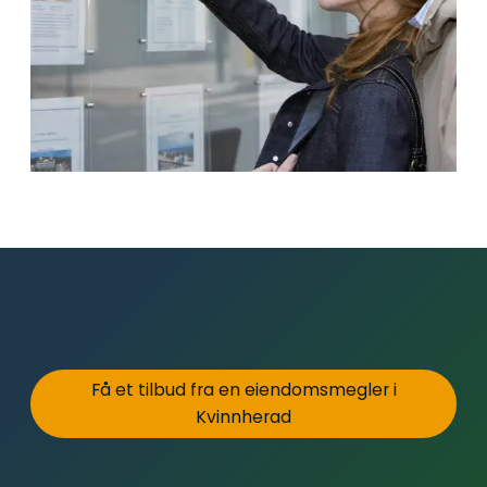
Få et tilbud fra en eiendomsmegler i
Kvinnherad