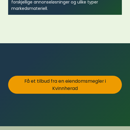
forskjellige annonseløsninger og ulike typer
markedsmateriell.
Få et tilbud fra en eiendomsmegler i
Kvinnherad