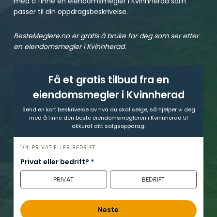
med å finne en eiendomsmegler i Kvinnherad som
passer til din oppdragsbeskrivelse.
BesteMeglere.no er gratis å bruke for deg som ser etter
en eiendomsmegler i Kvinnherad.
Få et gratis tilbud fra en
eiendomsmegler i Kvinnherad
Send en kort beskrivelse av hva du skal selge, så hjelper vi deg
med å finne den beste eiendomsmegleren i Kvinnherad til
akkurat ditt salgsoppdrag.
h
1/4: PRIVAT ELLER BEDRIFT
e
Privat eller bedrift?
*
r
PRIVAT
BEDRIFT
o
Neste