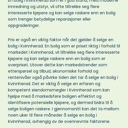
En bolig i Kvinnherad som er i god stand, med moderne
innredning og utstyr, vil ofte tiltrekke seg flere
interesserte kjøpere og kan selge raskere enn en bolig
som trenger betydelige reparasjoner eller
oppgraderinger.
Pris er også en viktig faktor når det gjelder å selge en
bolig i Kvinnherad. En bolig som er priset riktig i forhold til
markedet i Kvinnherad, vil tiltrekke seg flere interesserte
kjøpere og kan selge raskere enn en bolig som er
overpriset. Utover dette kan markedstrender som
etterspørsel og tilbud, økonomiske forhold og
rentenivåer også påvirke tiden det tar å selge en bolig i
Kvinnherad. Det er viktig å velge en erfaren og
kompetent eiendomsmegler i Kvinnherad som kan
hjelpe med å markedsføre boligen effektivt og
identifisere potensielle kjøpere, og dermed bidra til å
selge boligen raskere. I gjennomsnitt kan det ta mellom
noen uker til flere måneder å selge en bolig i
Kvinnherad, avhengig av de ovennevnte faktorene.