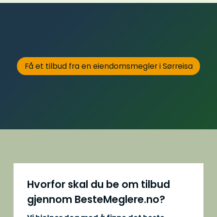
Få et tilbud fra en eiendomsmegler i Sørreisa
Hvorfor skal du be om tilbud
gjennom BesteMeglere.no?