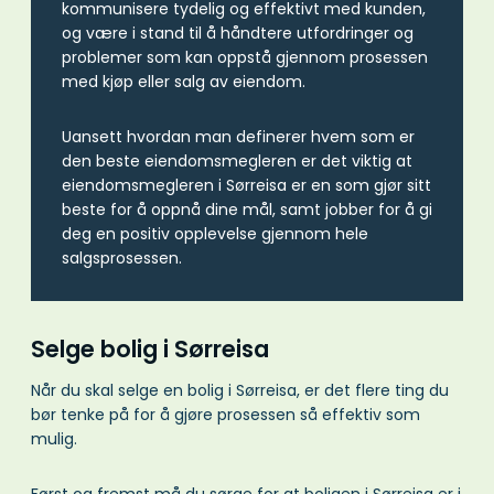
kommunisere tydelig og effektivt med kunden,
og være i stand til å håndtere utfordringer og
problemer som kan oppstå gjennom prosessen
med kjøp eller salg av eiendom.
Uansett hvordan man definerer hvem som er
den beste eiendomsmegleren er det viktig at
eiendomsmegleren i Sørreisa er en som gjør sitt
beste for å oppnå dine mål, samt jobber for å gi
deg en positiv opplevelse gjennom hele
salgsprosessen.
Selge bolig i Sørreisa
Når du skal selge en bolig i Sørreisa, er det flere ting du
bør tenke på for å gjøre prosessen så effektiv som
mulig.
Først og fremst må du sørge for at boligen i Sørreisa er i