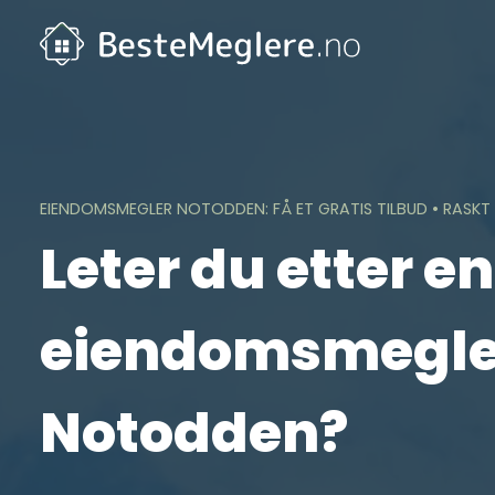
Skip
to
content
EIENDOMSMEGLER NOTODDEN: FÅ ET GRATIS TILBUD • RASKT
Leter du etter en
eiendomsmegler
Notodden?