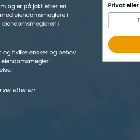
e
Privat eller
om og er på jakt etter en
r
 med eiendomsmeglere i
o
en eiendomsmegleren i
n og hvilke ønsker og behov
en eiendomsmegler i
lse.
 ser etter en