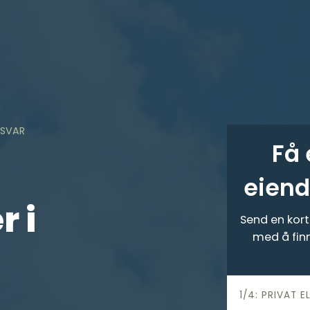
 SVAR
Få 
eien
 i
Send en kort 
med å fin
h
1/4: PRIVAT E