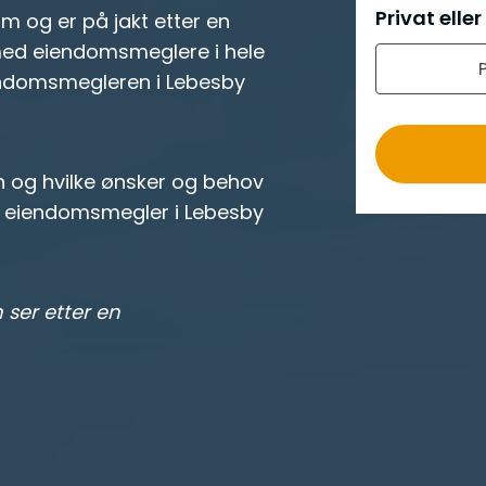
e
Privat eller
om og er på jakt etter en
r
ed eiendomsmeglere i hele
o
endomsmegleren i Lebesby
n og hvilke ønsker og behov
en eiendomsmegler i Lebesby
 ser etter en