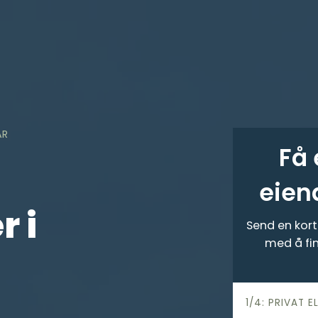
AR
Få 
eien
 i
Send en kort 
med å fi
h
1/4: PRIVAT E