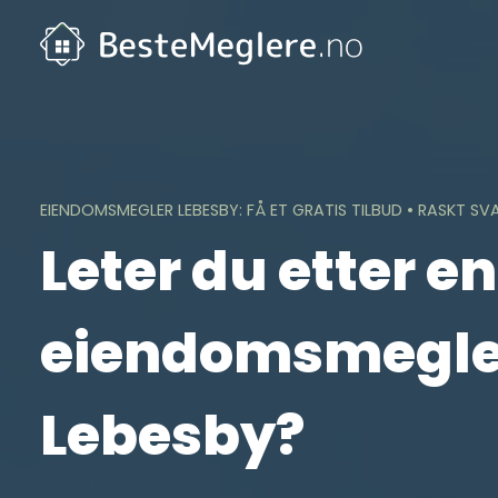
Skip
to
content
EIENDOMSMEGLER LEBESBY: FÅ ET GRATIS TILBUD • RASKT SV
Leter du etter en
eiendomsmegler
Lebesby?